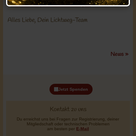
» Zu den Neuigkeiten von Lichtweg.de
Alles Liebe, Dein Lichtweg-Team
News »
Kontakt zu uns
Du erreichst uns bei Fragen zur Registrierung, deiner
Mitgliedschaft oder technischen Problemen
am besten per
E-Mail