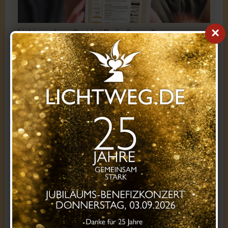
×
Lichtweg.de zu Gast bei Radio Saarwelle
Am Freitag, den 7. August 2026, ab 20 Uhr sind unsere
Botschafterin Maria Mastrantonio und unsere Gründerin
Sandra bei Radio Saarwelle zu Gast.
Sie sprechen über die Arbeit von Lichtweg.de und natürlich
auch über unser Jubiläums-Benefizkonzert am Donnerstag,
den 3. September 2026.
Wir würden uns sehr freuen, wenn viele von euch
einschalten und die Sendung mitverfolgen.
Hier geht es zum Livestream von Radio Saarwelle
Für unser Jubiläums-Benefizkonzert können weiterhin
Tickets reserviert werden. Bitte reserviert eure Plätze
möglichst frühzeitig, damit wir den Abend gut planen
können.
Hier geht es zur Ticketreservierung für unser
Jubiläums-Benefizkonzert