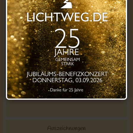
Kontakt zu uns
Du erreichst uns bei Fragen zur Registrierung, deiner
Mitgliedschaft oder technischen Problemen
am besten per
E-Mail
Soziale Medien:
Auszeichnungen