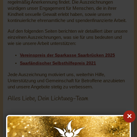
regelmäßig Anerkennung findet. Die Auszeichnungen
würdigen unser Engagement für Menschen, die in ihrer
Kindheit sexuelle Gewalt erlebt haben, sowie unsere
kontinuierliche ehrenamtliche und spendenfinanzierte Arbeit.
Auf den folgenden Seiten berichten wir detailliert über unsere
einzelnen Auszeichnungen, was sie für uns bedeuten und
wie sie unsere Arbeit unterstützen:
Vereinspreis der Sparkasse Saarbrücken 2025
Saarländischer Selbsthilfepreis 2021
Jede Auszeichnung motiviert uns, weiterhin Hilfe,
Unterstützung und Gemeinschaft für Betroffene anzubieten
und unsere Angebote stetig zu verbessern.
Alles Liebe, Dein Lichtweg-Team
×
« zurück
Vereinspreis der Sparkasse »