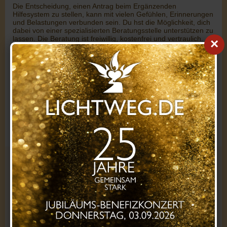
Die Entscheidung, einen Antrag beim Ergänzenden
Hilfesystem zu stellen, kann mit vielen Gefühlen, Erinnerungen
und Belastungen verbunden sein. Du hst die Möglichkeit, dich
dabei von einer spezialisierten Beratungsstelle unterstützen zu
lassen. Die Beratung ist freiwillig, kostenfrei und vertraulich.
×
Beratungsstellen findest Du in der Rubrik
Hilfe bei Gewalt
.
Alle Informationen findest du unter:
www.fonds-missbrauch.de
« zurück
Gesetz & OEG »
Kontakt zu uns
Du erreichst uns bei Fragen zur Registrierung, deiner