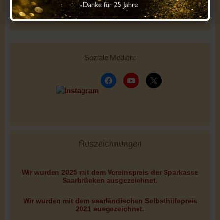
Mitgliedschaft oder technischen Problemen
am besten per
E-Mail
Soziale Medien:
Auszeichnungen
Wir wurden 2025 mit dem Vereinspreis der Sparkasse
Saarbrücken ausgezeichnet.
Wir wurden mit dem saarländischen Selbsthilfepreis
2021 ausgezeichnet.