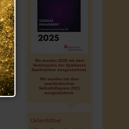
richte »
Wir wurden 2025 mit dem
Vereinspreis der Sparkasse
Saarbrücken ausgezeichnet.
Wir wurden mit dem
saarländischen
Selbsthilfepreis 2021
ausgezeichnet.
Unterstützer