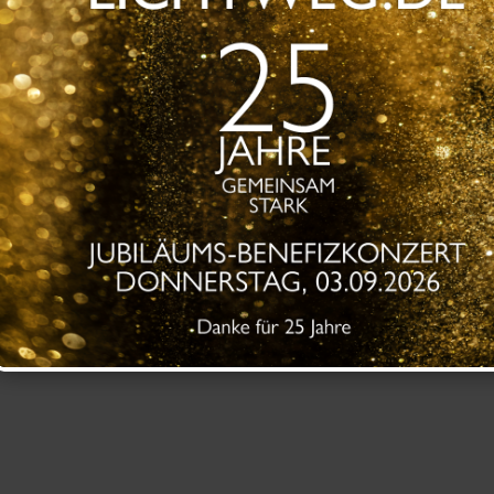
en
t unsere Arbeit finanziell unterstützen?
rne unser
Spendenformular
.
Erfahrungsbe