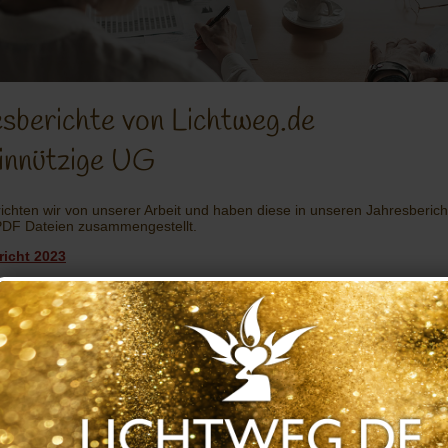
sberichte von Lichtweg.de
innützige UG
ichten wir von unserer Arbeit und haben diese in unseren Jahresberich
PDF Dateien zusammengestellt.
richt 2023
richt 2022
richt 2021
richt 2020
richt 2019
richt 2018
richt 2017