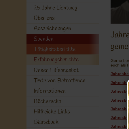
25 Jahre Lichtweg
Über uns
Auszeichnungen
Jahre
Spenden
geme
Tätigkeitsberichte
Erfahrungsberichte
Gerne ber
euch als 
Unser Hilfsangebot
Jahresbe
Texte von Betroffenen
Jahresbe
Informationen
Jahresbe
Bücherecke
Jahresbe
Jahresbe
Hilfreiche Links
Jahresbe
Gästebuch
Jahresbe