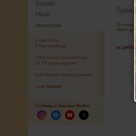
Kontakt
Spend
Musik
Impressum
Du möchtes
Nutze ge
6 User online
0 User eingeloggt
« zurück
3.876 aktuell registrierte User
10.757 bisher registriert
8,45 Millionen Besucher gesamt
» zur Statistik
Lichtweg in Sozialen Medien