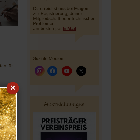
Du erreichst uns bei Fragen
zur Registrierung, deiner
Mitgliedschaft oder technischen
Problemen
am besten per
E-Mail
Soziale Medien:
ten für
×
Auszeichnungen