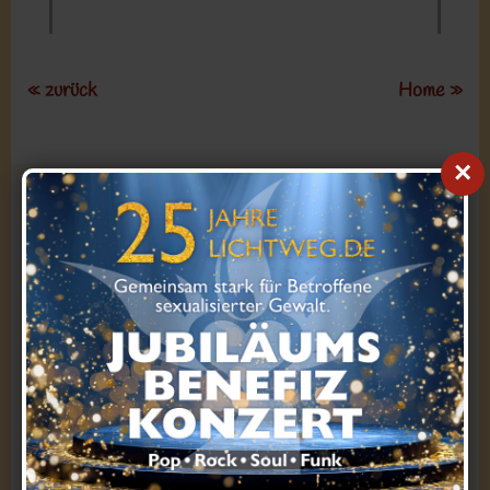
« zurück
Home »
×
Kontakt zu uns
Du erreichst uns bei Fragen zur Registrierung, deiner
Mitgliedschaft oder technischen Problemen
am besten per
E-Mail
Soziale Medien: