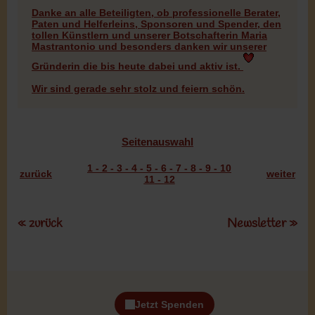
Danke an alle Beteiligten, ob professionelle Berater,
Paten und Helferleins, Sponsoren und Spender, den
tollen Künstlern und unserer Botschafterin Maria
Mastrantonio und besonders danken wir unserer
Gründerin die bis heute dabei und aktiv ist.
Wir sind gerade sehr stolz und feiern schön.
Seitenauswahl
1
-
2
-
3
-
4
-
5
-
6
-
7
-
8
-
9
-
10
zurück
weiter
11
-
12
« zurück
Newsletter »