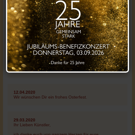
Jeder, der uns ein Foto zur Verfügung stellt, wird hiermit
darauf hingewiesen, dass das Foto bei Instagram
und/oder Facebook veröffentlicht wird und dass auf die
E-Mail-Adresse Sandra, Candle und Lilie Zugriff haben.
Alle, die ein Foto zusenden, erklären sich automatisch
mit Zusendung des Fotos an die Lichtweg-E-Mail-
Adresse (foto@lichtweg.de) damit einverstanden.
Bei Fragen hierzu sind wir gerne in diesem Thema oder
auch per E-Mail für Euch da. Wir würden uns freuen,
wenn wir das Projekt mit Eurer Unterstützung
verwirklichen können.
Viele Grüße Sandra, Candle, Lilie und Sasha
12.04.2020
Wir wünschen Dir ein frohes Osterfest.
29.03.2020
Ihr Lieben Künstler,
ich danke euch von ganzem Herzen für eure