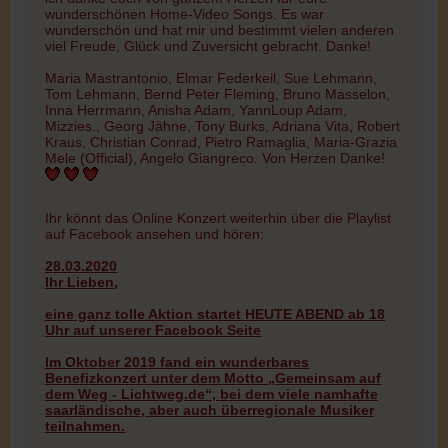
wunderschönen Home-Video Songs. Es war
wunderschön und hat mir und bestimmt vielen anderen
viel Freude, Glück und Zuversicht gebracht. Danke!
Maria Mastrantonio, Elmar Federkeil, Sue Lehmann,
Tom Lehmann, Bernd Peter Fleming, Bruno Masselon,
Inna Herrmann, Anisha Adam, YannLoup Adam,
Mizzies., Georg Jähne, Tony Burks, Adriana Vita, Robert
Kraus, Christian Conrad, Pietro Ramaglia, Maria-Grazia
Mele (Official), Angelo Giangreco. Von Herzen Danke!
Ihr könnt das Online Konzert weiterhin über die Playlist
auf Facebook ansehen und hören:
28.03.2020
Ihr Lieben,
eine ganz tolle Aktion startet HEUTE ABEND ab 18
Uhr auf unserer Facebook Seite
Im Oktober 2019 fand ein wunderbares
Benefizkonzert unter dem Motto „Gemeinsam auf
dem Weg - Lichtweg.de“, bei dem viele namhafte
saarländische, aber auch überregionale Musiker
teilnahmen.