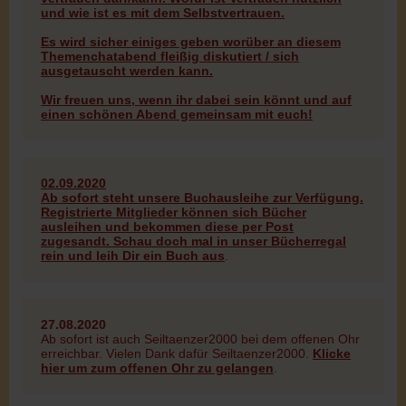
und wie ist es mit dem Selbstvertrauen.
Es wird sicher einiges geben worüber an diesem
Themenchatabend fleißig diskutiert / sich
ausgetauscht werden kann.
Wir freuen uns, wenn ihr dabei sein könnt und auf
einen schönen Abend gemeinsam mit euch!
02.09.2020
Ab sofort steht unsere Buchausleihe zur Verfügung.
Registrierte Mitglieder können sich Bücher
ausleihen und bekommen diese per Post
zugesandt.
Schau doch mal in unser Bücherregal
rein und leih Dir ein Buch aus
.
27.08.2020
Ab sofort ist auch Seiltaenzer2000 bei dem offenen Ohr
erreichbar. Vielen Dank dafür Seiltaenzer2000.
Klicke
hier um zum offenen Ohr zu gelangen
.