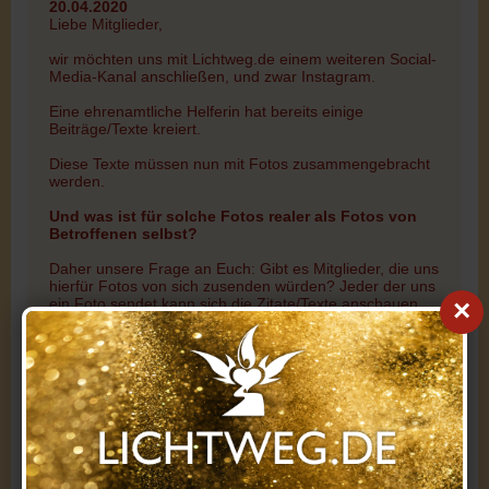
20.04.2020
Liebe Mitglieder,
wir möchten uns mit Lichtweg.de einem weiteren Social-
Media-Kanal anschließen, und zwar Instagram.
Eine ehrenamtliche Helferin hat bereits einige
Beiträge/Texte kreiert.
Diese Texte müssen nun mit Fotos zusammengebracht
werden.
Und was ist für solche Fotos realer als Fotos von
Betroffenen selbst?
Daher unsere Frage an Euch: Gibt es Mitglieder, die uns
hierfür Fotos von sich zusenden würden? Jeder der uns
ein Foto sendet kann sich die Zitate/Texte anschauen
×
und sich einen, oder mehrere Texte für das uns
übermittelte Foto aussuchen.
Selbstverständlich erfolgt die Zusendung der Fotos
anonym auf die Lichtweg-E-Mail-Adresse.
Auf den Fotos sollten die Betroffenen zu sehen sein, es
ist allerdings egal, ob von vorne, von hinten, von der
Seite o. ä.