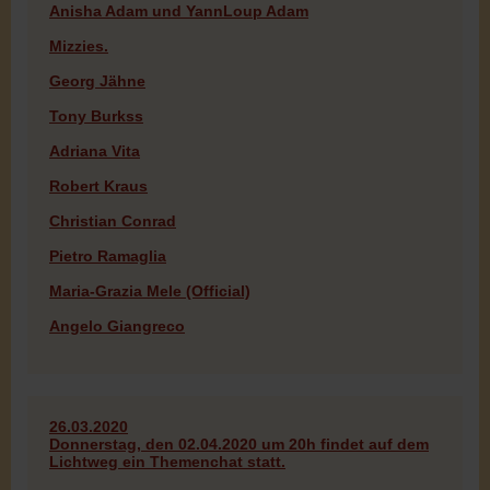
Anisha Adam und YannLoup Adam
Mizzies.
Georg Jähne
Tony Burkss
Adriana Vita
Robert Kraus
Christian Conrad
Pietro Ramaglia
Maria-Grazia Mele (Official)
Angelo Giangreco
26.03.2020
Donnerstag, den 02.04.2020 um 20h findet auf dem
Lichtweg ein Themenchat statt.