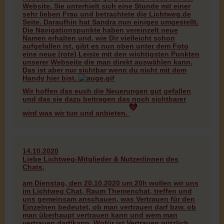
Website. Sie unterhielt sich eine Stunde mit einer
sehr lieben Frau und betrachtete die Lichtweg.de
Seite. Daraufhin hat Sandra nun einiges umgestellt.
Die Navigationspunkte haben vereinzelt neue
Namen erhalten und, wie Dir vielleicht schon
aufgefallen ist, gibt es nun oben unter dem Foto
eine neue (rote) Leiste mit den wichtigsten Punkten
unserer Webseite die man direkt auswählen kann.
Das ist aber nur sichtbar wenn du nicht mit dem
Handy hier bist.
Wir hoffen das euch die Neuerungen gut gefallen
und das sie dazu beitragen das noch sichtbarer
wird was wir tun und anbieten.
14.10.2020
Liebe Lichtweg-Mitglieder & Nutzer/innen des
Chats,
am Dienstag, den 20.10.2020 um 20h wollen wir uns
im Lichtweg Chat, Raum Themenchat, treffen und
uns gemeinsam anschauen, was Vertrauen für den
Einzelnen bedeutet, ob man vertrauen darf bzw. ob
man überhaupt vertrauen kann und wem man
vertrauen darf/kann. Wofür ist Vertrauen nützlich