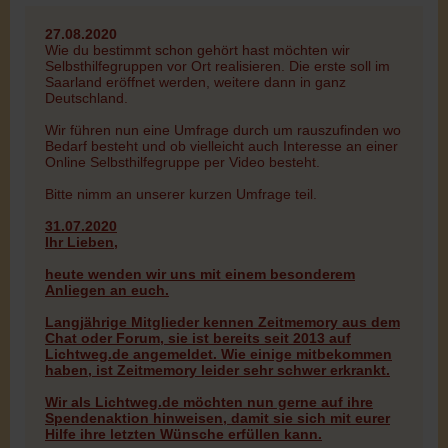
27.08.2020
Wie du bestimmt schon gehört hast möchten wir
Selbsthilfegruppen vor Ort realisieren. Die erste soll im
Saarland eröffnet werden, weitere dann in ganz
Deutschland.
Wir führen nun eine Umfrage durch um rauszufinden wo
Bedarf besteht und ob vielleicht auch Interesse an einer
Online Selbsthilfegruppe per Video besteht.
Bitte nimm an unserer kurzen Umfrage teil.
31.07.2020
Ihr Lieben,
heute wenden wir uns mit einem besonderem
Anliegen an euch.
Langjährige Mitglieder kennen Zeitmemory aus dem
Chat oder Forum, sie ist bereits seit 2013 auf
Lichtweg.de angemeldet. Wie einige mitbekommen
haben, ist Zeitmemory leider sehr schwer erkrankt.
Wir als Lichtweg.de möchten nun gerne auf ihre
Spendenaktion hinweisen, damit sie sich mit eurer
Hilfe ihre letzten Wünsche erfüllen kann.