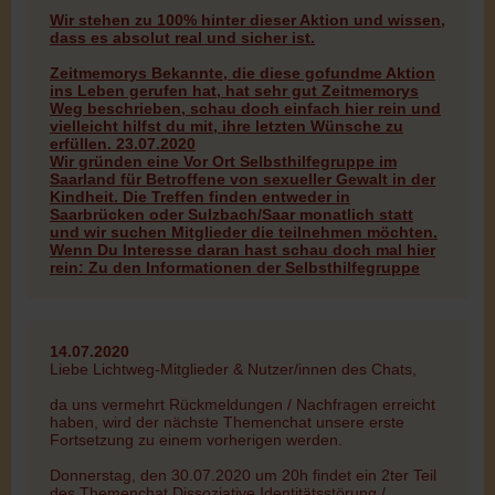
Wir stehen zu 100% hinter dieser Aktion und wissen,
dass es absolut real und sicher ist.
Zeitmemorys Bekannte, die diese gofundme Aktion
ins Leben gerufen hat, hat sehr gut Zeitmemorys
Weg beschrieben, schau doch einfach hier rein und
vielleicht hilfst du mit, ihre letzten Wünsche zu
erfüllen.
23.07.2020
Wir gründen eine Vor Ort Selbsthilfegruppe im
Saarland für Betroffene von sexueller Gewalt in der
Kindheit. Die Treffen finden entweder in
Saarbrücken oder Sulzbach/Saar monatlich statt
und wir suchen Mitglieder die teilnehmen möchten.
Wenn Du Interesse daran hast schau doch mal hier
rein:
Zu den Informationen der Selbsthilfegruppe
14.07.2020
Liebe Lichtweg-Mitglieder & Nutzer/innen des Chats,
da uns vermehrt Rückmeldungen / Nachfragen erreicht
haben, wird der nächste Themenchat unsere erste
Fortsetzung zu einem vorherigen werden.
Donnerstag, den 30.07.2020 um 20h findet ein 2ter Teil
des Themenchat Dissoziative Identitätsstörung /