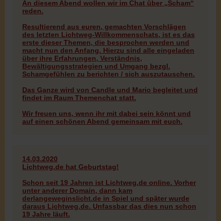
An diesem Abend wollen wir im Chat über „Scham“
reden.
Resultierend aus euren, gemachten Vorschlägen
des letzten Lichtweg-Willkommenschats, ist es das
erste dieser Themen, die besprochen werden und
macht nun den Anfang. Hierzu sind alle eingeladen
über ihre Erfahrungen, Verständnis,
Bewältigungsstrategien und Umgang bezgl.
Schamgefühlen zu berichten / sich auszutauschen.
Das Ganze wird von Candle und Mario begleitet und
findet im Raum Themenchat statt.
Wir freuen uns, wenn ihr mit dabei sein könnt und
auf einen schönen Abend gemeinsam mit euch.
14.03.2020
Lichtweg.de hat Geburtstag!
Schon seit 19 Jahren ist Lichtweg.de online. Vorher
unter anderer Domain, dann kam
derlangeweginslicht.de in Spiel und später wurde
daraus Lichtweg.de. Unfassbar das dies nun schon
19 Jahre läuft.