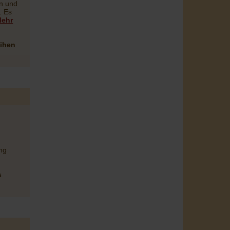
en und
. Es
ehr
eihen
ung
s