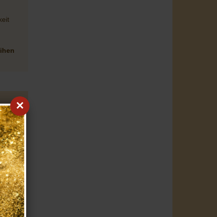
eit
d
eihen
×
 ein
liegt.
sts
lfen,
tiven
ll
i
eihen