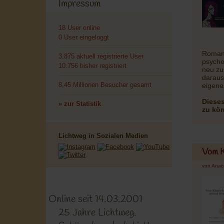
Impressum
18 User online
0 User eingeloggt
Roman 
3.875 aktuell registrierte User
psychol
10.756 bisher registriert
neu zu
daraus
8,45 Millionen Besucher gesamt
eigen
Dieses
» zur Statistik
zu kö
Lichtweg in Sozialen Medien
Vom K
von Ana
Online seit 14.03.2001
25 Jahre Lichtweg.