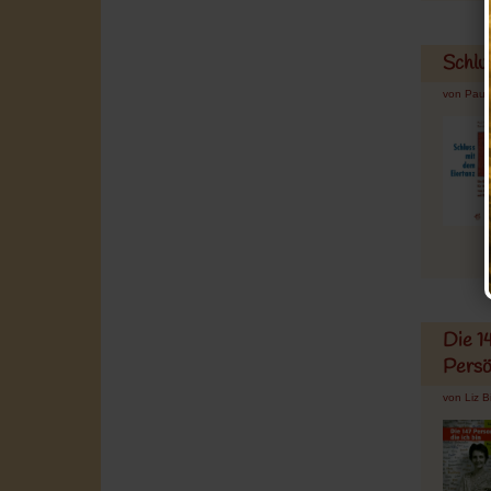
Schlu
von Paul
Die 14
Persö
von Liz B