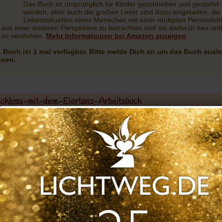
Das Buch ist ursprünglich für Kinder geschrieben und gestaltet
worden, aber auch die großen Leser sind dazu eingeladen, die
Lebenssituation eines Menschen mit einer multiplen Persönlichk
 aus einer anderen Perspektive zu betrachten und sie dadurch neu un
 zu verstehen.
Mehr Informationen bei Amazon anzeigen
 Buch ist 1 mal verfügbar. Bitte melde Dich an um das Buch ausl
nnen.
chluss-mit-dem-Eiertanz-Arbeitsbuch
i Kreger
Ihrem Erfolgsbuch »Schluss mit dem Eiertanz« hat Randi Kreger
Arbeitsbuch folgen lassen, das nun in deutscher Übersetzung vor
Es ist eine hervorragende Ergänzung zum Ratgeber, weil hier Te
und Übungen zusammengestellt wurden, die zum einen dabei he
das eigene Verhalten besser zu erkennen, zum anderen Alterna
bieten zu eingefahrenen Mustern im Umgang miteinander. Es so
»Verstand und Gefühl miteinander zu verbinden«, schreibt Rand
Kreger.
Mehr Informationen bei Amazon anzeigen
 Buch ist 1 mal verfügbar. Bitte melde Dich an um das Buch ausl
nnen.