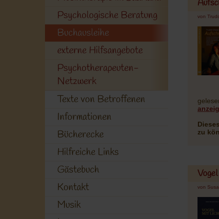
Aufsc
Psychologische Beratung
von Trud
Buchausleihe
externe Hilfsangebote
Psychotherapeuten-
Netzwerk
Texte von Betroffenen
gelese
anzei
Informationen
Dieses
zu kö
Bücherecke
Hilfreiche Links
Gästebuch
Vogel 
Kontakt
von Susa
Musik