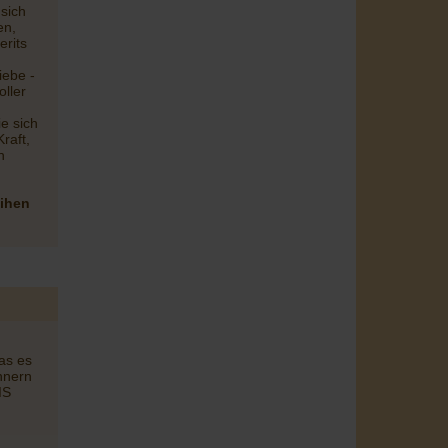
 sich
en,
erits
iebe -
oller
ie sich
raft,
n
eihen
as es
hnern
IS