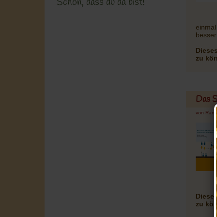
Schön, dass du da bist!
einmal
besser
Dieses
zu kö
Das S
von Rand
Dieses
zu kö