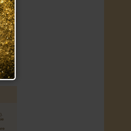
icht
n aus
ch,
der.
s
).
sie
hre