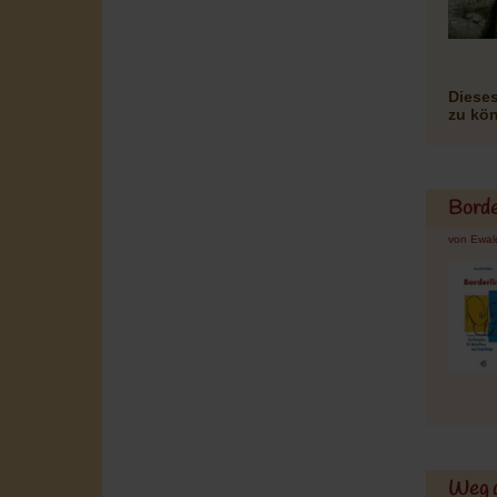
Dieses
zu kö
Borde
von Ewal
Weg a