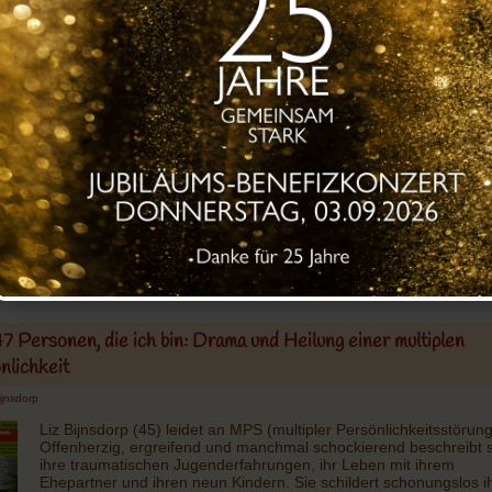
ss mit dem Eiertanz
 T. Mason & Randi Kreger
Ein Ratgeber für Borderline- Angehörige
Das Buch zeichnet n
nur sehr genau das Schwanken zwischen Manie und Depressio
der Perspektive des Protagonisten und Alter Egos des Autors na
sondern gibt auch ein detailgetreues Bild des Stationsalltags wie
Mehr Informationen bei Amazon anzeigen
Dieses Buch ist 1 mal verfügbar. Bitte melde Dich an um da
Buch ausleihen zu können.
7 Personen, die ich bin: Drama und Heilung einer multiplen
nlichkeit
ijnsdorp
Liz Bijnsdorp (45) leidet an MPS (multipler Persönlichkeitsstörung
Offenherzig, ergreifend und manchmal schockierend beschreibt 
ihre traumatischen Jugenderfahrungen, ihr Leben mit ihrem
Ehepartner und ihren neun Kindern. Sie schildert schonungslos i