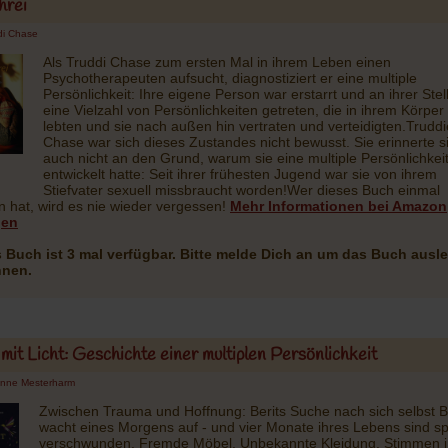
hrei
di Chase
Als Truddi Chase zum ersten Mal in ihrem Leben einen
Psychotherapeuten aufsucht, diagnostiziert er eine multiple
Persönlichkeit: Ihre eigene Person war erstarrt und an ihrer Stel
eine Vielzahl von Persönlichkeiten getreten, die in ihrem Körper
lebten und sie nach außen hin vertraten und verteidigten.Truddi
Chase war sich dieses Zustandes nicht bewusst. Sie erinnerte s
auch nicht an den Grund, warum sie eine multiple Persönlichkei
entwickelt hatte: Seit ihrer frühesten Jugend war sie von ihrem
Stiefvater sexuell missbraucht worden!Wer dieses Buch einmal
n hat, wird es nie wieder vergessen!
Mehr Informationen bei Amazon
gen
 Buch ist 3 mal verfügbar. Bitte melde Dich an um das Buch ausl
nnen.
mit Licht: Geschichte einer multiplen Persönlichkeit
nne Mesterharm
Zwischen Trauma und Hoffnung: Berits Suche nach sich selbst B
wacht eines Morgens auf - und vier Monate ihres Lebens sind sp
verschwunden. Fremde Möbel. Unbekannte Kleidung. Stimmen 