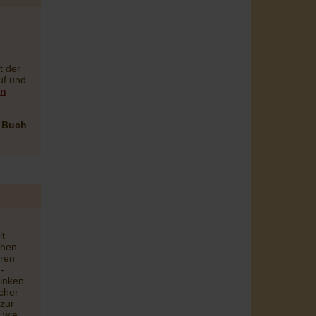
t der
uf und
on
s Buch
t
hen.
eren
-
inken.
cher
 zur
 wie