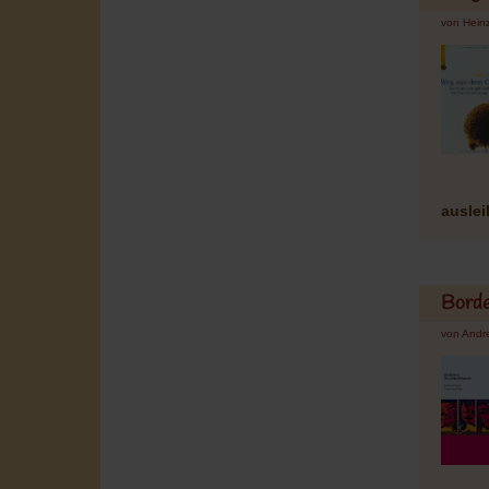
von Hein
ausle
Borde
von Andre