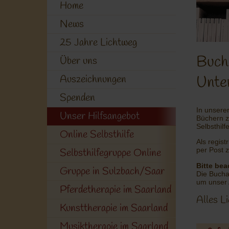
Home
News
25 Jahre Lichtweg
Buch
Über uns
Unte
Auszeichnungen
Spenden
In unsere
Unser Hilfsangebot
Büchern z
Selbsthilf
Online Selbsthilfe
Als regist
per Post z
Selbsthilfegruppe Online
Bitte bea
Gruppe in Sulzbach/Saar
Die Bucha
um unser 
Pferdetherapie im Saarland
Alles L
Kunsttherapie im Saarland
Musiktherapie im Saarland