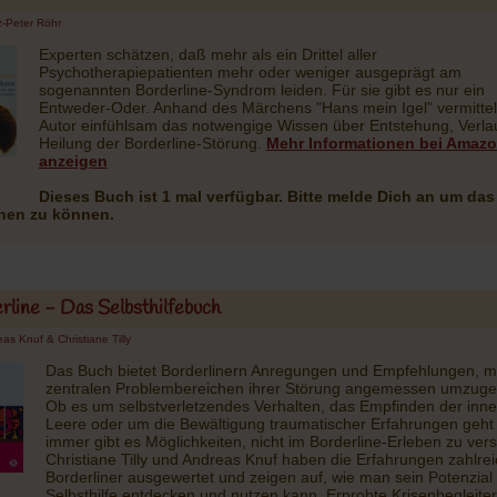
z-Peter Röhr
Experten schätzen, daß mehr als ein Drittel aller
Psychotherapiepatienten mehr oder weniger ausgeprägt am
sogenannten Borderline-Syndrom leiden. Für sie gibt es nur ein
Entweder-Oder. Anhand des Märchens "Hans mein Igel" vermittel
Autor einfühlsam das notwengige Wissen über Entstehung, Verla
Heilung der Borderline-Störung.
Mehr Informationen bei Amaz
anzeigen
Dieses Buch ist 1 mal verfügbar. Bitte melde Dich an um da
ihen zu können.
rline - Das Selbsthilfebuch
as Knuf & Christiane Tilly
Das Buch bietet Borderlinern Anregungen und Empfehlungen, mi
zentralen Problembereichen ihrer Störung angemessen umzuge
Ob es um selbstverletzendes Verhalten, das Empfinden der inn
Leere oder um die Bewältigung traumatischer Erfahrungen geht 
immer gibt es Möglichkeiten, nicht im Borderline-Erleben zu vers
Christiane Tilly und Andreas Knuf haben die Erfahrungen zahlrei
Borderliner ausgewertet und zeigen auf, wie man sein Potenzial
Selbsthilfe entdecken und nutzen kann. Erprobte Krisenbegleiter