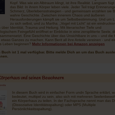
Kopf. Was wie ein Albtraum klingt, ist ihre Realität. Langsam fügt
das Bild: In ihrem Körper leben viele. Jeder Teil trägt Erinnerung
Schmerz, Überlebensstrategien - und gemeinsam erzählen sie B
wahre Geschichte. Zwischen innerem Chaos und äußeren
Herausforderungen kämpft sie um Selbstbestimmung. Und um L
zu sich selbst, und zu Martha. „Vogel mit Licht“ ist ein eindrucksv
über Identität, Trauma und Heilung. Mit literarischer Tiefe und
ogischem Feingefühl eröffnet er Einblicke in eine zersplitterte Seele, d
sammensetzt. Eine Geschichte über das Unsichtbare in uns – und die K
 etwas Ganzes zu machen. Kann Berit all ihre Anteile vereinen - und ei
es Leben beginnen?
Mehr Informationen bei Amazon anzeigen
 Buch ist 1 mal verfügbar. Bitte melde Dich an um das Buch ausl
nnen.
örperhaus und seinen Bewohnern
conda
In diesem Buch wird in einfacher Form undn Sprache erklärt, w
bedeutet, multipel zu sein, also sich mit mehreren Seelenbewo
ein Körperhaus zu teilen. In der Fachsprache nennt man das D
(Dissoziative Identitätsspaltung) oder MPS (Multiple
Persönlichkeitsspaltung).