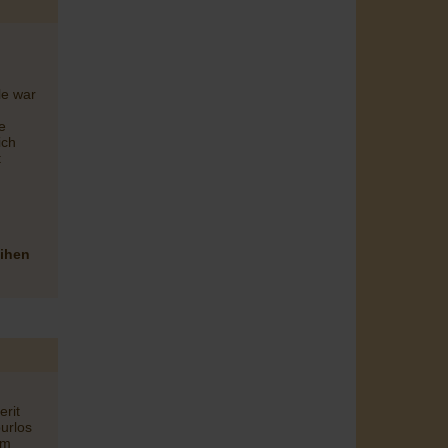
le war
e
ich
t
eihen
erit
urlos
im