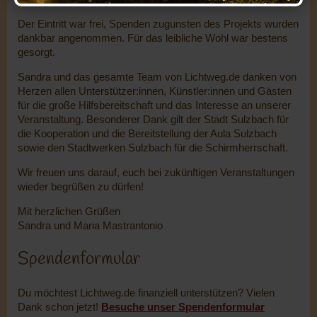
Der Eintritt war frei, Spenden zugunsten des Projekts wurden
dankbar angenommen. Für das leibliche Wohl war bestens
gesorgt.
Sandra und das gesamte Team von Lichtweg.de danken von
Herzen allen Unterstützer:innen, Künstler:innen und Gästen
für die große Hilfsbereitschaft und das Interesse an unserer
Veranstaltung. Besonderer Dank gilt der Stadt Sulzbach für
die Kooperation und die Bereitstellung der Aula Sulzbach
sowie den Stadtwerken Sulzbach für die Schirmherrschaft.
Wir freuen uns darauf, euch bei zukünftigen Veranstaltungen
wieder begrüßen zu dürfen!
Mit herzlichen Grüßen
Sandra und Maria Mastrantonio
Spendenformular
Du möchtest Lichtweg.de finanziell unterstützen? Vielen
Dank schon jetzt!
Besuche unser Spendenformular