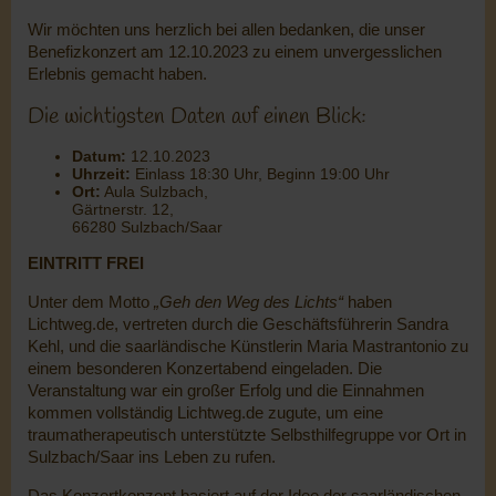
Wir möchten uns herzlich bei allen bedanken, die unser
Benefizkonzert am 12.10.2023 zu einem unvergesslichen
Erlebnis gemacht haben.
Die wichtigsten Daten auf einen Blick:
Datum:
12.10.2023
Uhrzeit:
Einlass 18:30 Uhr, Beginn 19:00 Uhr
Ort:
Aula Sulzbach,
Gärtnerstr. 12,
66280 Sulzbach/Saar
EINTRITT FREI
Unter dem Motto
„Geh den Weg des Lichts“
haben
Lichtweg.de, vertreten durch die Geschäftsführerin Sandra
Kehl, und die saarländische Künstlerin Maria Mastrantonio zu
einem besonderen Konzertabend eingeladen. Die
Veranstaltung war ein großer Erfolg und die Einnahmen
kommen vollständig Lichtweg.de zugute, um eine
traumatherapeutisch unterstützte Selbsthilfegruppe vor Ort in
Sulzbach/Saar ins Leben zu rufen.
Das Konzertkonzept basiert auf der Idee der saarländischen