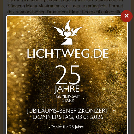
Sängerin Maria Mastrantonio, die das ursprüngliche Format
des saarländischen Drummers Elmar Federkeil aufgegriffen
×
und gemeinsam mit Sandra weiterentwickelt hat. Elmar
Federkeil hat an diesem Abend zudem als Moderator das
Publikum souverän durch das Programm geführt.
Wir freuen uns auch sehr, dass die Stadtwerke Sulzbach die
Schirmherrschaft für dieses Benefizkonzert übernommen
haben.
Programmhighlights:
Das abwechslungsreiche Konzertprogramm bot Liveauftritte
zahlreicher bekannter Sängerinnen und Sänger aus dem
Saarland und anderen Bundesländern mit Songs aus den
Genres Soul, Funk, Blues, Rock und Pop. Begleitet wurden
sie von der renommierten saarländischen Band X-Pression
(Keys: Sandro Kelle; Gitarre: Markus Krotten; Bass: Jens
Lehmann; Drums: Vincenzo Palacino).
Es war ein musikalischer Abend der besonderen Klasse, der
allen Beteiligten und Gästen noch lange in Erinnerung bleiben
wird.